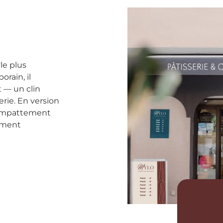
le plus
orain, il
 — un clin
erie. En version
 empattement
nement