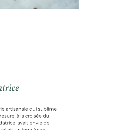
atrice
rie artisanale qui sublime
esure, à la croisée du
datrice, avait envie de
 fallait un logo à son