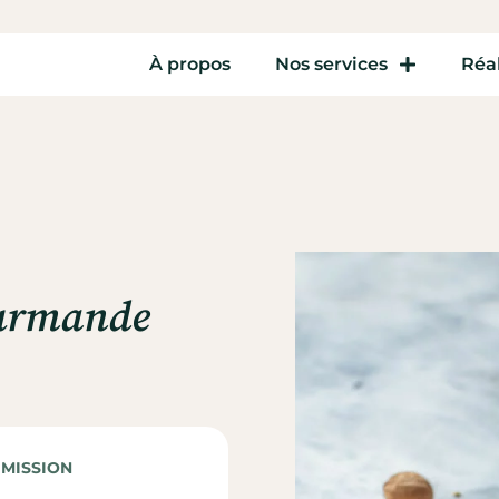
À propos
Nos services
Réal
ourmande
E MISSION